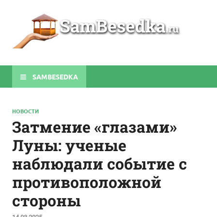
Sa
Строите
беседки
своими
руками
SAMBESEDKA
НОВОСТИ
Затмение «глазами»
Луны: ученые
наблюдали событие с
противоположной
стороны