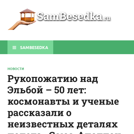
Sa
Строите
беседки
своими
руками
SAMBESEDKA
НОВОСТИ
Рукопожатию над
Эльбой – 50 лет:
космонавты и ученые
рассказали о
неизвестных деталях