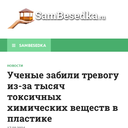
Sa
Строите
беседки
своими
руками
SAMBESEDKA
НОВОСТИ
Ученые забили тревогу
из-за тысяч
токсичных
химических веществ в
пластике