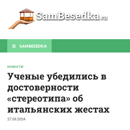
Sa
Строите
беседки
своими
руками
SAMBESEDKA
НОВОСТИ
Ученые убедились в
достоверности
«стереотипа» об
итальянских жестах
27.03.2024