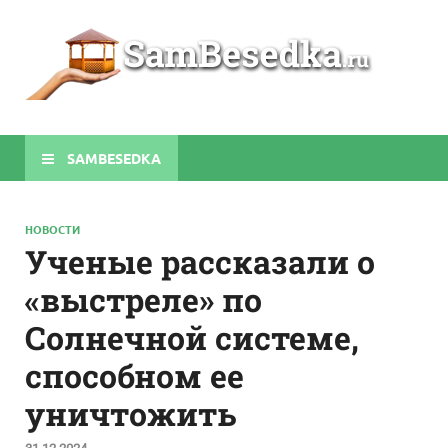
Sa
Строите
беседки
своими
руками
SAMBESEDKA
НОВОСТИ
Ученые рассказали о
«выстреле» по
Солнечной системе,
способном ее
уничтожить