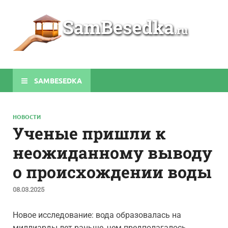
Sa
Строите
беседки
своими
руками
SAMBESEDKA
НОВОСТИ
Ученые пришли к
неожиданному выводу
о происхождении воды
08.03.2025
Новое исследование: вода образовалась на
миллиарды лет раньше, чем предполагалось