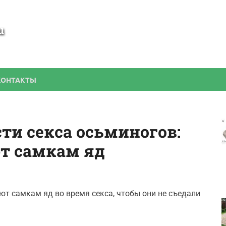
SamBesedka
Строительство беседки своими руками
КОНТАКТЫ
ти секса осьминогов:
т самкам яд
т самкам яд во время секса, чтобы они не съедали