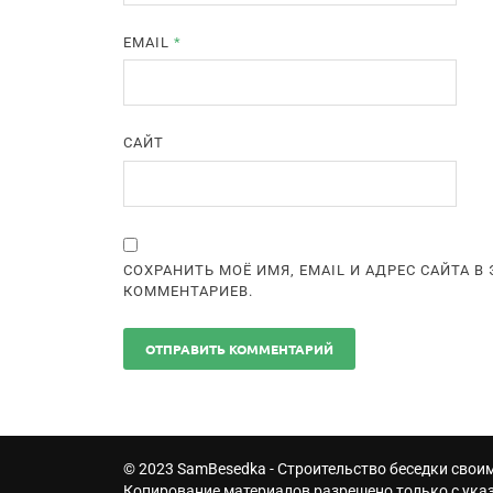
EMAIL
*
САЙТ
СОХРАНИТЬ МОЁ ИМЯ, EMAIL И АДРЕС САЙТА 
КОММЕНТАРИЕВ.
© 2023
SamBesedka
- Строительство беседки свои
Копирование материалов разрешено только с ука