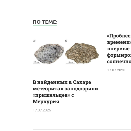
ПО ТЕМЕ:
«Проблес
времени»
впервые
формиро
солнечн
17.07.2025
В найденных в Сахаре
метеоритах заподозрили
«пришельцев» с
Меркурия
17.07.2025