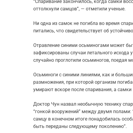
“Спаривание закончилось, когда самки вос
оттолкнули самцов”, — отметили ученые.
Ни одна из самок не погибла во время спар
питались, что свидетельствует об устойчиво
Отравление синими осьминогами может быт
зафиксированы случаи летального исхода у
случайно проглотили осьминогов, поедая мо
Осьминоги с синими линиями, как и больши
размножения, при которой организм погиб
умирают вскоре после спаривания, а самки
Доктор Чун назвал необычную технику спа
“гонкой вооружений” между двумя полами: 
самцу в конечном итоге понадобилась особа
быть переданы следующему поколению”.