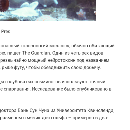
 Pres
 опасный головоногий моллюск, обычно обитающий
х, пишет The Guardian. Один из четырех видов
 чрезвычайно мощный нейротоксин под названием
в рыбе фугу, чтобы обездвижить свою добычу.
мцы голубоватых осьминогов используют точный
але спаривания. Исследование было опубликовано в
доктора Вэнь Сун Чуна из Университета Квинсленда,
размером с мячик для гольфа – примерно в два-