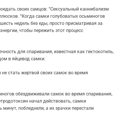
поедать своих самцов: “Сексуальный каннибализм
ллюсков. “Когда самки голубоватых осьминогов
шесть недель без еды, просто присматривая за
энергии, чтобы пережить этот процесс
чность для спаривания, известная как гектокотиль,
дом в яйцевод самки.
 не стать жертвой своих самок во время
иногов обездвиживали самок во время спаривания,
тетродотоксин начал действовать, самки
 минут, побледнели, а их зрачки перестали