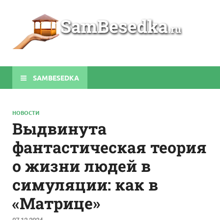
Sa
Строите
беседки
своими
руками
SAMBESEDKA
НОВОСТИ
Выдвинута
фантастическая теория
о жизни людей в
симуляции: как в
«Матрице»