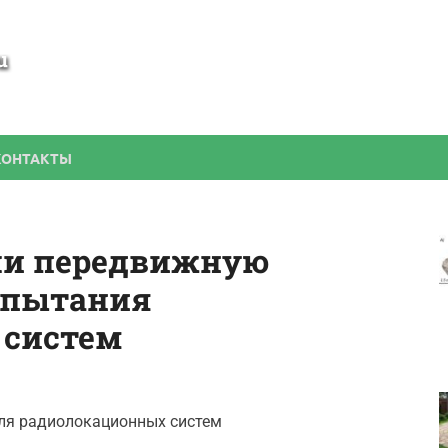
SamBesedka
Строительство беседки своими руками
КОНТАКТЫ
али передвижную
спытания
 систем
ля радиолокационных систем