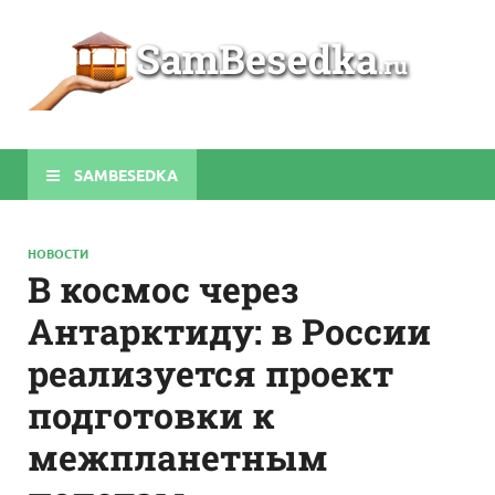
Sa
Строите
беседки
своими
руками
SAMBESEDKA
НОВОСТИ
В космос через
Антарктиду: в России
реализуется проект
подготовки к
межпланетным