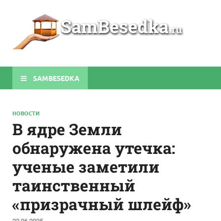
Sa
Строите
беседки
своими
руками
SAMBESEDKA
НОВОСТИ
В ядре Земли
обнаружена утечка:
ученые заметили
таинственный
«призрачный шлейф»