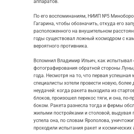
аппаратов.
По его воспоминаниям, НИИП №5 Миноборон
Гагарина, чтобы обозначить, откуда его за
расположенного на внушительном расстояни
годы существовал ложный космодром с ка
вероятного противника.
Вспомнил Владимир Ильич, как испытывал о
фотографирования обратной стороны Луны, 
года. Несмотря на то, что первая успешная
специалисты хотели провести новую, более
неудачей: когда ракета выходила из стартов
блоков, произошел перекос тяги, и она, по
боком. Ракета разнесла тогда и фермы обс
жилыми постройками и столовой, выдувая гд
успела она, по словам Ярополова, уничтож
проходили испытания ракет и космических 