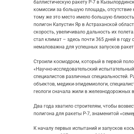
баллистическую ракету Р-7 в Кызылординск
комиссии за большую площадь, отсутствие 
тому же это место имело большую близость 
полигон Капустин Яр в Астраханской облас
скорость, увеличивало дальность их полета
стал климат – здесь почти 365 дней в году 
немаловажна для успешных запусков ракет
Строили космодром, который в первой поло
«Научно-исследовательский испытательный 
специалистов различных специальностей. Р
объектов, медики-эпидемиологи, специалис
геологи сначала жили в железнодорожных ва
Два года хватило строителям, чтобы возвес
полигона для ракеты Р-7, знаменитой «семе
К началу первых испытаний и запусков кос