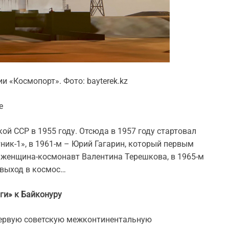
и «Космопорт». Фото: bayterek.kz
е
й ССР в 1955 году. Отсюда в 1957 году стартовал
ник-1», в 1961-м – Юрий Гагарин, который первым
я женщина-космонавт Валентина Терешкова, в 1965-м
 выход в космос…
ги» к Байконуру
первую советскую межконтинентальную