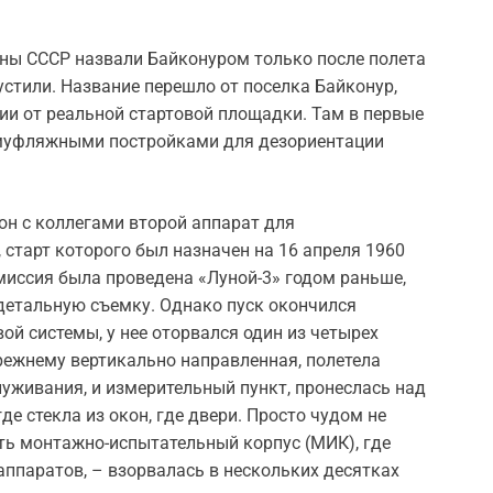
ы СССР назвали Байконуром только после полета
пустили. Название перешло от поселка Байконур,
и от реальной стартовой площадки. Там в первые
муфляжными постройками для дезориентации
н с коллегами второй аппарат для
старт которого был назначен на 16 апреля 1960
 миссия была проведена «Луной-3» годом раньше,
 детальную съемку. Однако пуск окончился
ой системы, у нее оторвался один из четырех
-прежнему вертикально направленная, полетела
луживания, и измерительный пункт, пронеслась над
е стекла из окон, где двери. Просто чудом не
ить монтажно-испытательный корпус (МИК), где
аппаратов, – взорвалась в нескольких десятках