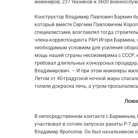
инженеров, 237 техников и 3600 военнослу
Конструктор Владимир Павлович Бармин бы
который вместе Сергеем Павловичем Корол
специалистами, возглавлял тогда строитель
члена-корреспондента РАН Игоря Бармина, 
необходимым условием для усиления оборо
мощь нашей страны несоизмерима с СССР, к
требовал длительных конкурсных процедур,
Владимирович. – И при этом инженеры жили
Летом от 40-градусной ночной жары спасал
топили докрасна печь, а утром просыпались,
Ложн
В непосредственном контакте с Барминым,
участвовал в сотнях запусках ракеты Р-7 д
Владимир Ярополов. Он был начальником о