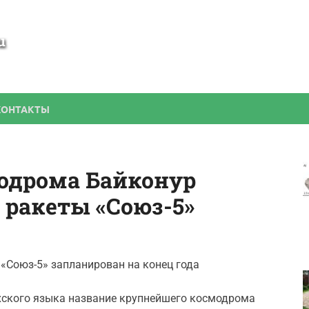
SamBesedka
Строительство беседки своими руками
КОНТАКТЫ
модрома Байконур
 ракеты «Союз-5»
«Союз-5» запланирован на конец года
ахского языка название крупнейшего космодрома