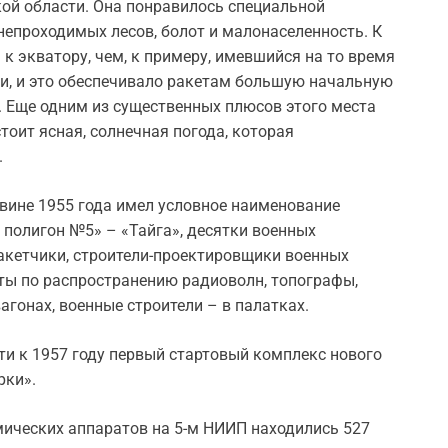
ой области. Она понравилось специальной
непроходимых лесов, болот и малонаселенность. К
к экватору, чем, к примеру, имевшийся на то время
ти, и это обеспечивало ракетам большую начальную
. Еще одним из существенных плюсов этого места
стоит ясная, солнечная погода, которая
.
вине 1955 года имел условное наименование
полигон №5» – «Тайга», десятки военных
акетчики, строители-проектировщики военных
ты по распространению радиоволн, топографы,
гонах, военные строители – в палатках.
ти к 1957 году первый стартовый комплекс нового
рки».
мических аппаратов на 5-м НИИП находились 527