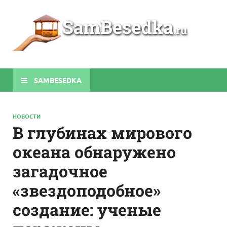
Sa
Строите
беседки
своими
руками
SAMBESEDKA
НОВОСТИ
В глубинах мирового
океана обнаружено
загадочное
«звездоподобное»
создание: ученые