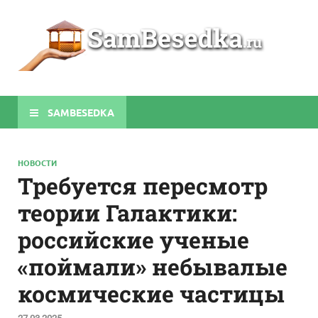
Sa
Строите
беседки
своими
руками
SAMBESEDKA
НОВОСТИ
Требуется пересмотр
теории Галактики:
российские ученые
«поймали» небывалые
космические частицы