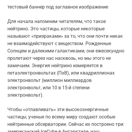
тестовый баннер под заглавное изображение
Для начала напомним читателям, что такое
нейтрино. Это частицы, которые некоторые
называют «призраками» за то, что они почти никак
не взаимодействуют с веществом. Рожденные
Солнцем и далекими галактиками, они ежесекундно
пролетают через нас насквозь, но мы этого не
замечаем. Энергия нейтрино измеряется в
петаэлектронвольтах (ПэВ), или квадриллионах
электронвольт (миллион миллиардов
электронвольт, или 10 в 15-й степени
электронвольт).
Чтобы «отлавливать» эти высокоэнергичные
частицы, ученые по всему миру создают особые
нейтринные обсерватории. Сейчас их построено три:
американский IceCube в Антарктиде, наш