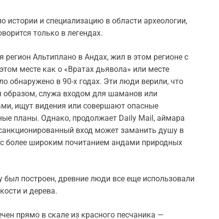
о истории и специализацию в области археологии,
оворится только в легендах.
 регион Альтиплано в Андах, жил в этом регионе с
б этом месте как о «Вратах дьявола» или месте
ло обнаружено в 90-х годах. Эти люди верили, что
 образом, служа входом для шаманов или
ами, ищут видения или совершают опасные
ые планы. Однако, продолжает Daily Mail, аймара
несанкционированный вход может заманить душу в
о с более широким почитанием андами природных
ру был построен, древние люди все еще использовали
кости и дерева.
ен прямо в скале из красного песчаника —