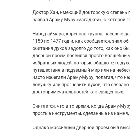
Доктор Хан, имеющий докторскую степень п
назвал Араму Муру «загадкой», о которой г
Народ аймара, коренная группа, населяющая
1150 по 1477 год и, как сообщается, знал о
обитания духов задолго до того, как оно бы
дверной проем появился просто волшебным
избранных людей, которые общаются с дух
путешествия в подземный мир или на небесн
часто избегали Араму-Муру, полагая, что 
ловушку или прогневить духов, что связан
достопримечательностей как священных.
Считается, что в то время, когда Араму-Му
простые инструменты, сделанные из камня, 
Однако массивный дверной проем был высеч