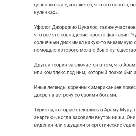
цельной скале, и кажется, что это ворота, н
куличках».
Уфолог Джорджио Цукалос, также участвова
что все это совпадение, просто фантазия. Ч
солнечный диск имел какую-то внеземную св
помощью которого можно было путешество
Другая теория заключается в том, что Ара
или комплекс под ним, который позже был 
Иные легенды коренных американцев повест
дверь на встречу со своими богами.
Туристы, которые стекались в Араму-Муру, 
энергию», когда заходили внутрь ниши. Он
видения или ощущали энергетические сдвиг