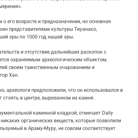
змерения».
 о его возрасте и предназначении, но основная
роен представителями культуры Тиуанако,
шей эры по 1000 год нашей эры.
ательств и отсутствие дальнейших раскопок с
ается охраняемым археологическим объектом,
лей своим таинственным очарованием и
тор Хан.
о, археологи предположили, что он использовался в
ог стоять в центре, вырезанном из камня.
ументальной каменной кладкой, отмечает Daily
о никаких органических веществ, которые позволили
ользуемый в Араму-Муру, не совсем соответствует