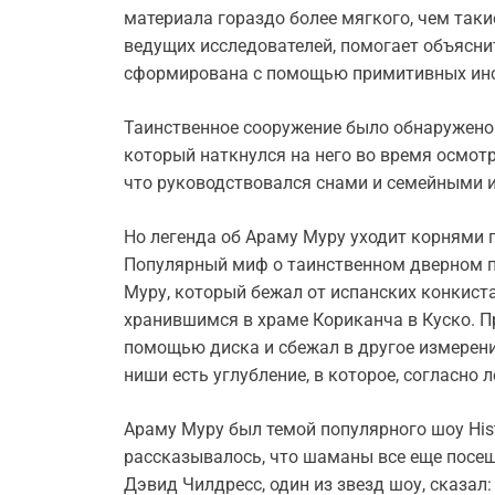
материала гораздо более мягкого, чем таки
ведущих исследователей, помогает объяснит
сформирована с помощью примитивных инс
Таинственное сооружение было обнаружено
который наткнулся на него во время осмотр
что руководствовался снами и семейными и
Но легенда об Араму Муру уходит корнями г
Популярный миф о таинственном дверном п
Муру, который бежал от испанских конкис
хранившимся в храме Кориканча в Куско. П
помощью диска и сбежал в другое измерение
ниши есть углубление, в которое, согласно 
Араму Муру был темой популярного шоу His
рассказывалось, что шаманы все еще посещ
Дэвид Чилдресс, один из звезд шоу, сказал: