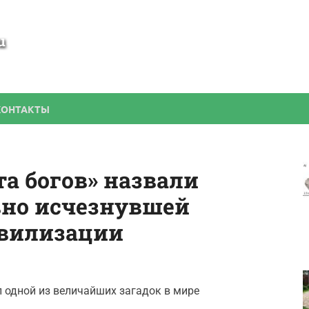
SamBesedka
Строительство беседки своими руками
КОНТАКТЫ
а богов» назвали
вно исчезнувшей
ивилизации
л одной из величайших загадок в мире