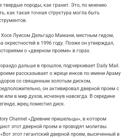
е твердые породы, как гранит. Это, по мнению
ь, как такая точная структура могла быть
трументов.
 Хосе Луисом Дельгадо Мамани, местным гидом,
а окрестностей в 1996 году. Позже он утверждал,
сториями о «дверном проеме» в горах.
ораздо дальше в прошлое, подчеркивает Daily Mail.
роеме рассказывает о жреце инков по имени Араму
тадоров со священным золотым диском,
редположительно, он активировал дверной проем с
 или в мир духов, исчезнув навсегда. В середине
легенде, жрец поместил диск.
tory Channel «Древние пришельцы», в котором
ают этот дверной проем и проводят молитвы.
 «Вот этот гигантский дверной проем, высеченный в