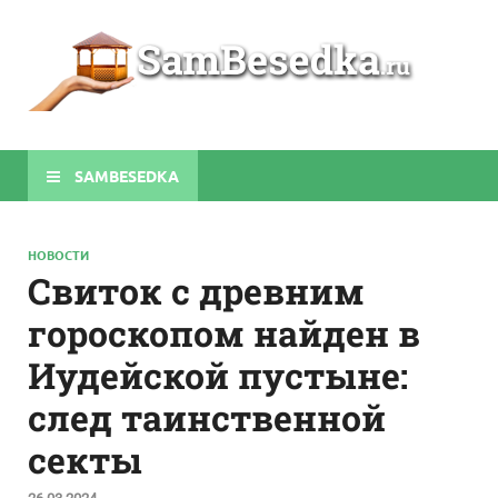
Sa
Строите
беседки
своими
руками
SAMBESEDKA
НОВОСТИ
Свиток с древним
гороскопом найден в
Иудейской пустыне:
след таинственной
секты