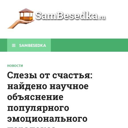
Sa
Строите
беседки
своими
руками
SAMBESEDKA
НОВОСТИ
Слезы от счастья:
найдено научное
объяснение
популярного
эмоционального