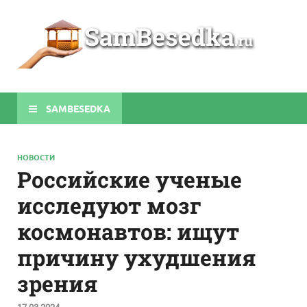
Sa
Строите
беседки
своими
руками
SAMBESEDKA
НОВОСТИ
Российские ученые
исследуют мозг
космонавтов: ищут
причину ухудшения
зрения