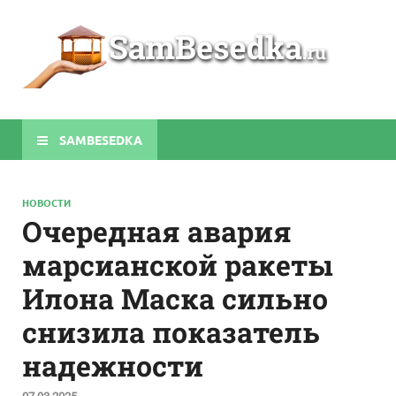
Sa
Строите
беседки
своими
руками
SAMBESEDKA
НОВОСТИ
Очередная авария
марсианской ракеты
Илона Маска сильно
снизила показатель
надежности