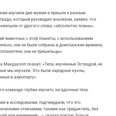
также изучили две мумии и пришли к разным
трада, который руководил анализом, заявил, что
роизошли от другого слова, «абсолютно ложны».
тей животных с этой планеты, с использованием
ельно, они не были собраны в доиспанские времена,
нопланетяне, они не пришельцы».
 Макдауэлл сказал: «Тела, изученные Эстрадой, не
орые мы изучали. Это были народные куклы,
нные в аэропорту».
го команде глубже изучить загадочные тела.
ие в исследовании, подтвердили, что это
ическими отличиями, такими как тридактиль, без
ций или изменений», — сказал доктор Зальсе.