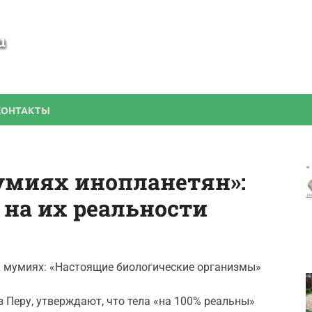
SamBesedka
Строительство беседки своими руками
КОНТАКТЫ
умиях инопланетян»:
на их реальности
х мумиях: «Настоящие биологические организмы»
 Перу, утверждают, что тела «на 100% реальны»