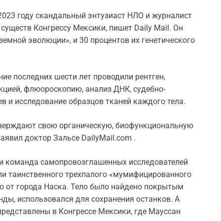
 2023 году скандальный энтузиаст НЛО и журналист
уществ Конгрессу Мексики, пишет Daily Mail. Он
земной эволюции», и 30 процентов их генетического
ние последних шести лет проводили рентген,
цией, флюороскопию, анализ ДНК, судебно-
в и исследование образцов тканей каждого тела.
тверждают свою органическую, биофункциональную
аявил доктор Зальсе DailyMail.com .
н и команда самопровозглашенных исследователей
ли таинственного трехпалого «мумифицированного
о от города Наска. Тело было найдено покрытым
ды, использовался для сохранения останков. А
представлены в Конгрессе Мексики, где Мауссан