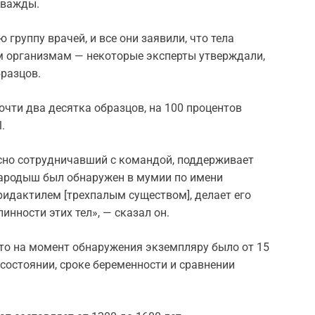
дважды.
 группу врачей, и все они заявили, что тела
 организмам — некоторые эксперты утверждали,
бразцов.
очти два десятка образцов, на 100 процентов
.
сно сотрудничавший с командой, поддерживает
 зародыш был обнаружен в мумии по имени
тридактилем [трехпалым существом], делает его
нности этих тел», — сказал он.
что на момент обнаружения экземпляру было от 15
 состоянии, сроке беременности и сравнении