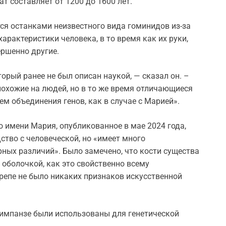
т составляет от 1200 до 1600 лет.
ся останками неизвестного вида гоминидов из-за
арактеристики человека, в то время как их руки,
ершенно другие.
орый ранее не был описан наукой, — сказал он. –
похожие на людей, но в то же время отличающиеся
ем объединения генов, как в случае с Марией».
по имени Мария, опубликованное в мае 2024 года,
ство с человеческой, но «имеет много
ных различий». Было замечено, что кости существа
оболочкой, как это свойственно всему
ерепе не было никаких признаков искусственной
шимпанзе были использованы для генетической