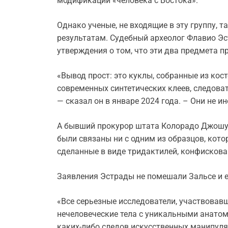
модификации «человека с Востока».
Однако ученые, не входящие в эту группу, 
результатам. Судебный археолог Флавио Эс
утверждения о том, что эти два предмета п
«Вывод прост: это куклы, собранные из кос
современных синтетических клеев, следоват
— сказал он в январе 2024 года. – Они не и
А бывший прокурор штата Колорадо Джошуа
были связаны ни с одним из образцов, кот
сделанные в виде тридактилей, конфискова
Заявления Эстрады не помешали Зальсе и е
«Все серьезные исследователи, участвовавш
нечеловеческие тела с уникальными анатом
каких-либо следов искусственных манипуля