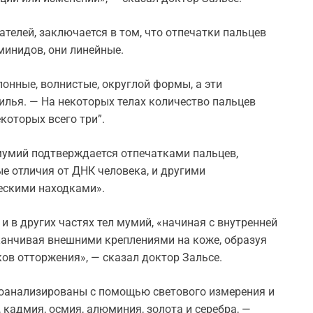
ателей, заключается в том, что отпечатки пальцев
минидов, они линейные.
онные, волнистые, округлой формы, а эти
лья. — На некоторых телах количество пальцев
екоторых всего три”.
мумий подтверждается отпечатками пальцев,
 отличия от ДНК человека, и другими
ескими находками».
 в других частях тел мумий, «начиная с внутренней
канчивая внешними креплениями на коже, образуя
в отторжения», — сказал доктор Зальсе.
оанализированы с помощью светового измерения и
, кадмия, осмия, алюминия, золота и серебра, —