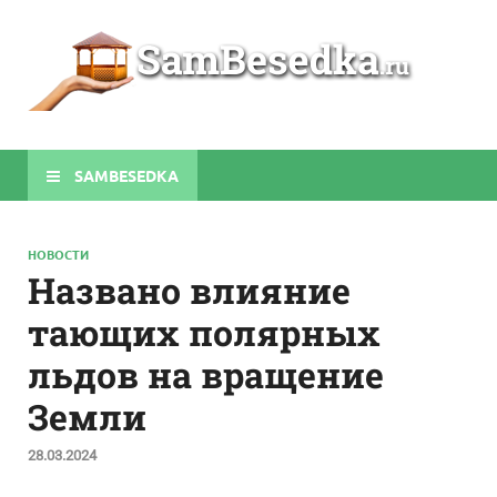
Sa
Строите
беседки
своими
руками
SAMBESEDKA
НОВОСТИ
Названо влияние
тающих полярных
льдов на вращение
Земли
28.03.2024