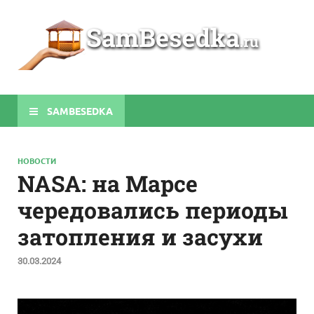
Sa
Строите
беседки
своими
руками
SAMBESEDKA
НОВОСТИ
NASA: на Марсе
чередовались периоды
затопления и засухи
30.03.2024