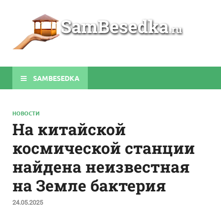
Sa
Строите
беседки
своими
руками
SAMBESEDKA
НОВОСТИ
На китайской
космической станции
найдена неизвестная
на Земле бактерия
24.05.2025