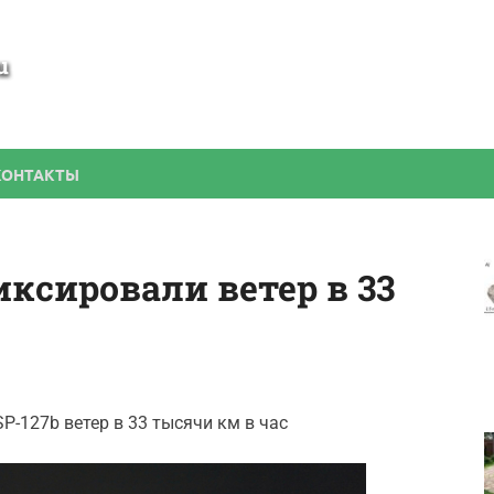
SamBesedka
Строительство беседки своими руками
КОНТАКТЫ
иксировали ветер в 33
-127b ветер в 33 тысячи км в час