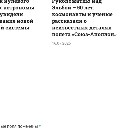
к нулевого
Рукопожатию над
: астрономы
Эльбой – 50 лет:
 увидели
космонавты и ученые
вание новой
рассказали о
ой системы
неизвестных деталях
полета «Союз-Аполлон»
16.07.2025
ные поля помечены
*