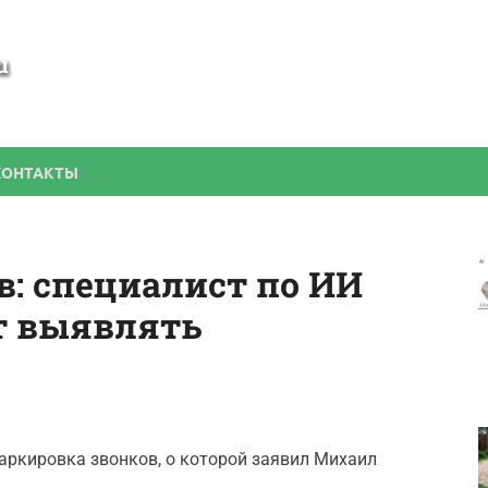
SamBesedka
Строительство беседки своими руками
КОНТАКТЫ
: специалист по ИИ
т выявлять
маркировка звонков, о которой заявил Михаил