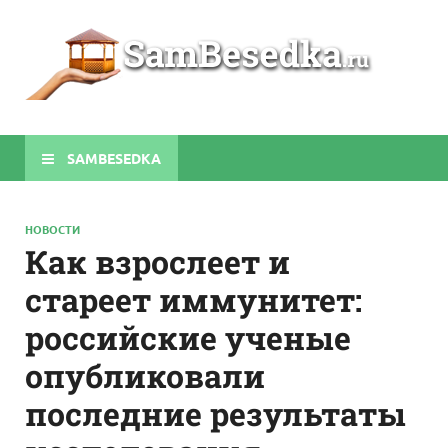
Sa
Строите
беседки
своими
руками
SAMBESEDKA
НОВОСТИ
Как взрослеет и
стареет иммунитет:
российские ученые
опубликовали
последние результаты