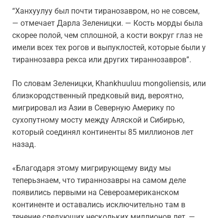
“Ханхуулуу был почти тиранозавром, но не совсем,
— отмечает Дарла Зеленицки. — Кость морды была
скорее полой, чем сплошной, а кости вокруг глаз не
имели всех тех рогов и выпуклостей, которые были у
тираннозавра рекса или других тираннозавров”.
По словам Зеленицки, Khankhuuluu mongoliensis, или
близкородственный предковый вид, вероятно,
мигрировал из Азии в Северную Америку по
сухопутному мосту между Аляской и Сибирью,
который соединял континенты 85 миллионов лет
назад.
«Благодаря этому мигрирующему виду мы
теперьзнаем, что тираннозавры на самом деле
появились первыми на Североамериканском
континенте и оставались исключительно там в
течение следующих нескольких миллионов лет, —