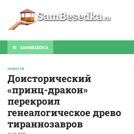
Sa
Строите
беседки
своими
руками
SAMBESEDKA
НОВОСТИ
Доисторический
«принц-дракон»
перекроил
генеалогическое древо
тираннозавров