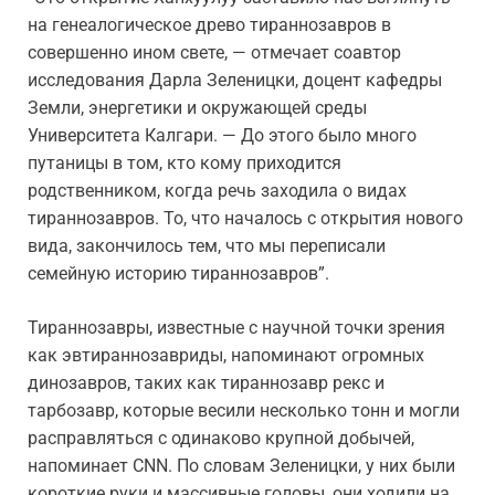
на генеалогическое древо тираннозавров в
совершенно ином свете, — отмечает соавтор
исследования Дарла Зеленицки, доцент кафедры
Земли, энергетики и окружающей среды
Университета Калгари. — До этого было много
путаницы в том, кто кому приходится
родственником, когда речь заходила о видах
тираннозавров. То, что началось с открытия нового
вида, закончилось тем, что мы переписали
семейную историю тираннозавров”.
Тираннозавры, известные с научной точки зрения
как эвтираннозавриды, напоминают огромных
динозавров, таких как тираннозавр рекс и
тарбозавр, которые весили несколько тонн и могли
расправляться с одинаково крупной добычей,
напоминает CNN. По словам Зеленицки, у них были
короткие руки и массивные головы, они ходили на