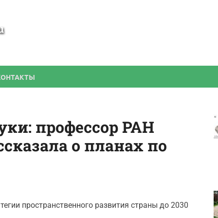
SamBesedka
Строительство беседки своими руками
КОНТАКТЫ
уки: профессор РАН
ссказала о планах по
тегии пространственного развития страны до 2030