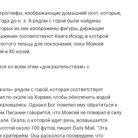
етроглифы, изображающие домашний скот, которые,
ода до н. э. А рядом с горой были найдены
оторых из них изображены фигуры, держащие
ажения соответствуют Книге Исход, в которой
лотого тельца для поклонения, пока Моисей
й и 40 ночей.
тся ко всем этим «доказательствам» с
ала» рядом с горой, которая соответствует
ил по скале на Хориве, чтобы обеспечить водой
жаловались. Однако Бог повелел ему обратиться к
ом Писании говорится, что Моисей не поверил в силу
кале. Скала, о которой идет речь, возвышается
отой около 100 футов, пишет Daily Mail. “Эта
 критериям. Она расколота посередине, что