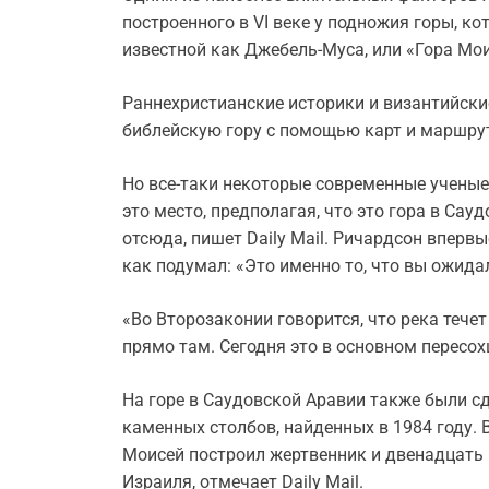
построенного в VI веке у подножия горы, к
известной как Джебель-Муса, или «Гора Мои
Раннехристианские историки и византийски
библейскую гору с помощью карт и маршру
Но все-таки некоторые современные ученые 
это место, предполагая, что это гора в Сау
отсюда, пишет Daily Mail. Ричардсон впервы
как подумал: «Это именно то, что вы ожидал
«Во Второзаконии говорится, что река течет
прямо там. Сегодня это в основном пересохш
На горе в Саудовской Аравии также были сд
каменных столбов, найденных в 1984 году. В
Моисей построил жертвенник и двенадцать
Израиля, отмечает Daily Mail.