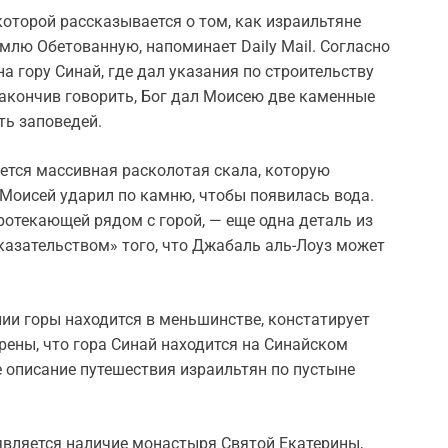
которой рассказывается о том, как израильтяне
млю Обетованную, напоминает Daily Mail. Согласно
 гору Синай, где дал указания по строительству
акончив говорить, Бог дал Моисею две каменные
ть заповедей.
ется массивная расколотая скала, которую
 Моисей ударил по камню, чтобы появилась вода.
протекающей рядом с горой, — еще одна деталь из
казательством» того, что Джабаль аль-Лоуз может
ии горы находится в меньшинстве, констатирует
ерены, что гора Синай находится на Синайском
е описание путешествия израильтян по пустыне
является наличие монастыря Святой Екатерины,