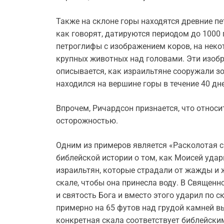
Также на склоне горы находятся древние п
как говорят, датируются периодом до 1000 г
петроглифы с изображением коров, на нек
крупных животных над головами. Эти изобр
описывается, как израильтяне сооружали зо
находился на вершине горы в течение 40 дне
Впрочем, Ричардсон признается, что относи
осторожностью.
Одним из примеров является «Расколотая ск
библейской истории о том, как Моисей удар
израильтян, которые страдали от жажды и 
скале, чтобы она принесла воду. В Священн
и святость Бога и вместо этого ударил по с
примерно на 65 футов над грудой камней выс
конкретная скала соответствует библейским