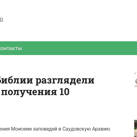
SamBesedka
Строительство беседки своими руками
КОНТАКТЫ
 Библии разглядели
 получения 10
чения Моисеем заповедей в Саудовскую Аравию