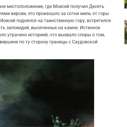
ое местоположение, где Моисей получил Десять
лями версии, это произошло за сотни миль от горы
 Моисей поднялся на таинственную гору, встретился
сять заповедей, высеченных на камне. Истинное
ло утрачено историей, что вызвало споры о том,
о вершине по ту сторону границы с Саудовской