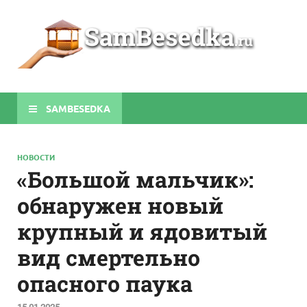
Sa
Строите
беседки
своими
руками
SAMBESEDKA
НОВОСТИ
«Большой мальчик»:
обнаружен новый
крупный и ядовитый
вид смертельно
опасного паука