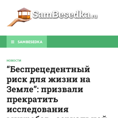
Sa
Строите
беседки
своими
руками
SAMBESEDKA
НОВОСТИ
“Беспрецедентный
риск для жизни на
Земле”: призвали
прекратить
исследования