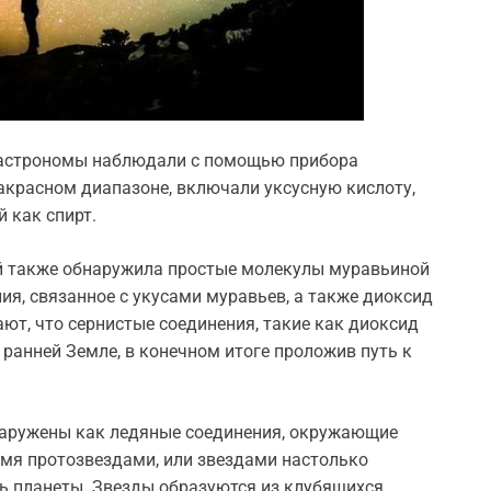
 астрономы наблюдали с помощью прибора
акрасном диапазоне, включали уксусную кислоту,
й как спирт.
й также обнаружила простые молекулы муравьиной
я, связанное с укусами муравьев, а также диоксид
ют, что сернистые соединения, такие как диоксид
ранней Земле, в конечном итоге проложив путь к
аружены как ледяные соединения, окружающие
умя протозвездами, или звездами настолько
ь планеты. Звезды образуются из клубящихся