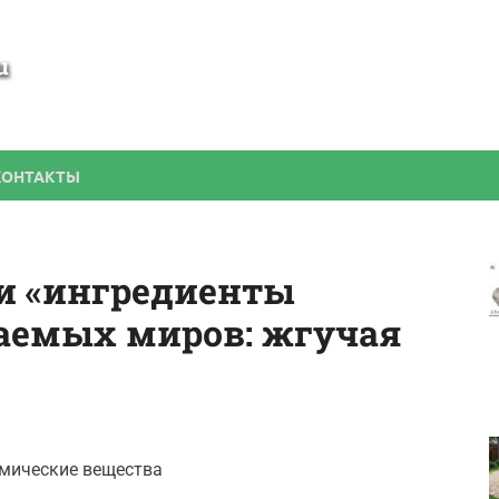
SamBesedka
Строительство беседки своими руками
КОНТАКТЫ
и «ингредиенты
таемых миров: жгучая
мические вещества