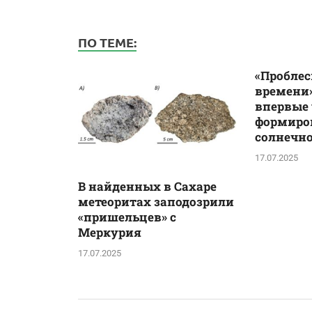
ПО ТЕМЕ:
«Проблес
времени»
впервые
формиро
солнечн
17.07.2025
В найденных в Сахаре
метеоритах заподозрили
«пришельцев» с
Меркурия
17.07.2025