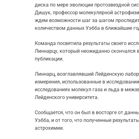
диска по мере эволюции протозвездной сис
Дишук, профессор молекулярной астрофизик
ждем возможности шаг за шагом проследит
количеством данных Уэбба в ближайшие го
Команда посвятила результаты своего иссл
Линнарцу, который неожиданно скончался в
публикации.
Линнарц, возглавлявший Лейденскую лабо
измерения, использованные в исследовани
исследованиях молекул газа и льда в межзв
Лейденского университета.
Сообщается, что он был в восторге от данн
Уэбба, и от того, что полученные результат
астрохимии.