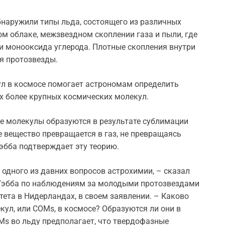
наружили типы льда, состоящего из различных
м облаке, межзвездном скоплении газа и пыли, где
и монооксида углерода. Плотные скопления внутри
уя протозвезды.
л в космосе помогает астрономам определить
их более крупных космических молекул.
е молекулы образуются в результате сублимации
ое вещество превращается в газ, не превращаясь
эбба подтверждает эту теорию.
 одного из давних вопросов астрохимии, – сказал
 Уэбба по наблюдениям за молодыми протозвездами
ета в Нидерландах, в своем заявлении. – Каково
ул, или COMs, в космосе? Образуются ли они в
Ms во льду предполагает, что твердофазные