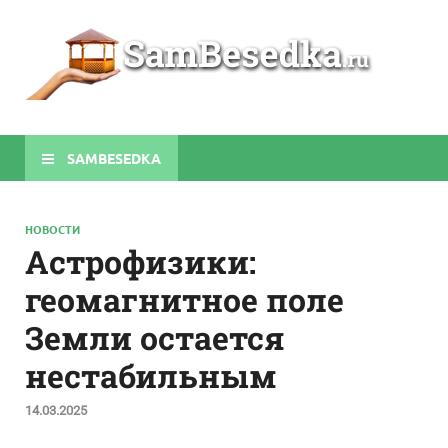
Sa
Строите
беседки
своими
руками
SAMBESEDKA
НОВОСТИ
Астрофизики:
геомагнитное поле
Земли остается
нестабильным
14.03.2025