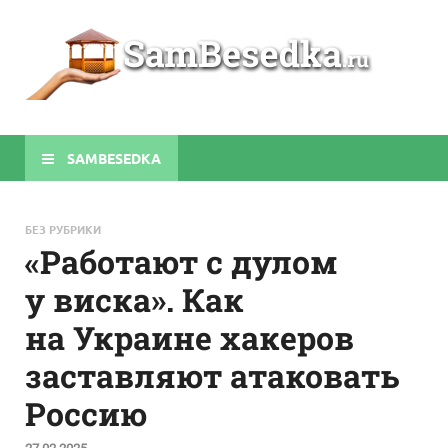
Sa
Строите
беседки
своими
руками
SAMBESEDKA
БЕЗ РУБРИКИ
«Работают с дулом
у виска». Как
на Украине хакеров
заставляют атаковать
Россию