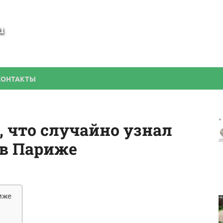
SamBesedka
Строительство беседки своими руками
КОНТАКТЫ
, что случайно узнал
 в Париже
иже