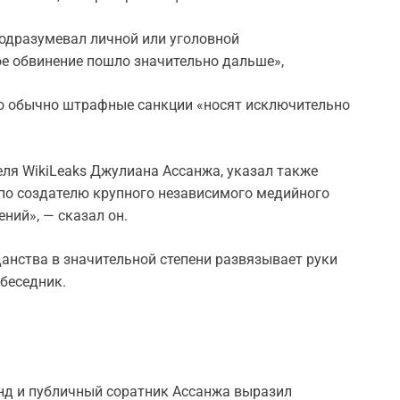
подразумевал личной или уголовной
ое обвинение пошло значительно дальше»,
что обычно штрафные санкции «носят исключительно
еля WikiLeaks Джулиана Ассанжа, указал также
я по создателю крупного независимого медийного
ний», — сказал он.
анства в значительной степени развязывает руки
беседник.
нд и публичный соратник Ассанжа выразил