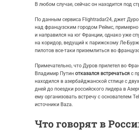
В любом случае, сейчас он находится под с
По данным сервиса Flightradar24, джет Дур
над французским городом Реймс, примерно 
и направился на юг Франции, однако уже сп
на коридор, ведущий к парижскому Ле-Бурж
пилотов все-таки приземлиться во французс
Примечательно, что Дуров прилетел во Фра
Владимир Путин
отказался встречаться
с п
находился в азербайджанской стлице с двух
дней до поездки российского лидера в Аз
ему организовать встречу с основателем Te
источники Baza.
Что говорят в Росс