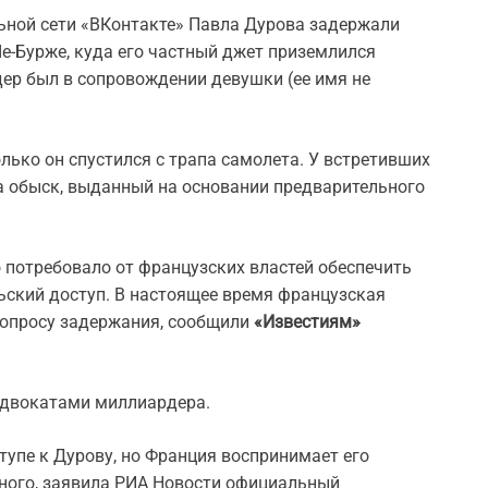
ьной сети «ВКонтакте» Павла Дурова задержали
е-Бурже, куда его частный джет приземлился
дер был в сопровождении девушки (ее имя не
лько он спустился с трапа самолета. У встретивших
на обыск, выданный на основании предварительного
о потребовало от французских властей обеспечить
ьский доступ. В настоящее время французская
вопросу задержания, сообщили
«Известиям»
 адвокатами миллиардера.
тупе к Дурову, но Франция воспринимает его
вного, заявила РИА Новости официальный