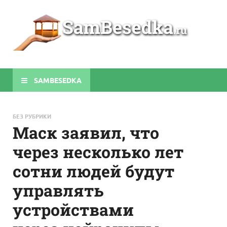
Sa
Строите
беседки
своими
руками
SAMBESEDKA
БЕЗ РУБРИКИ
Маск заявил, что
через несколько лет
сотни людей будут
управлять
устройствами