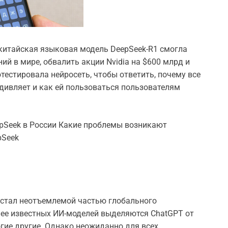
китайская языковая модель DeepSeek-R1 смогла
й в мире, обвалить акции Nvidia на $600 млрд и
отестировала нейросеть, чтобы ответить, почему все
 удивляет и как ей пользоваться пользователям
epSeek в России Какие проблемы возникают
pSeek
 стал неотъемлемой частью глобального
лее известных ИИ-моделей выделяются ChatGPT от
ногие другие. Однако неожиданно для всех