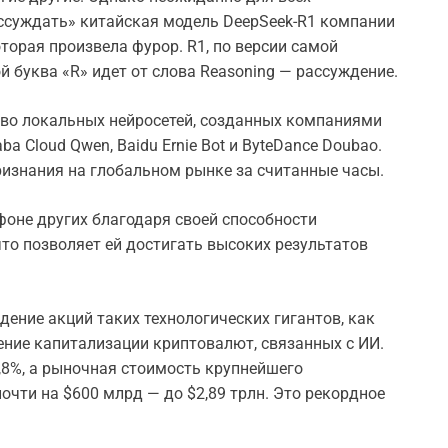
ассуждать» китайская модель DeepSeek-R1 компании
оторая произвела фурор. R1, по версии самой
й буква «R» идет от слова Reasoning — рассуждение.
во локальных нейросетей, созданных компаниями
 Cloud Qwen, Baidu Ernie Bot и ByteDance Doubao.
изнания на глобальном рынке за считанные часы.
фоне других благодаря своей способности
то позволяет ей достигать высоких результатов
дение акций таких технологических гигантов, как
жение капитализации криптовалют, связанных с ИИ.
7,8%, а рыночная стоимость крупнейшего
очти на $600 млрд — до $2,89 трлн. Это рекордное