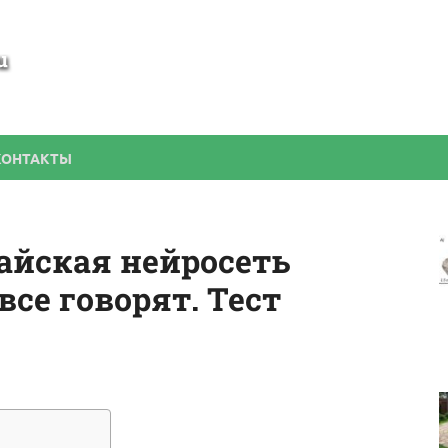
SamBesedka
Строительство беседки своими руками
КОНТАКТЫ
айская нейросеть
все говорят. Тест