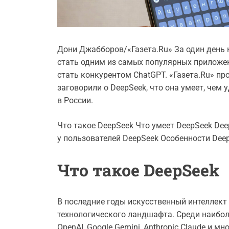
Дони Джабборов/«Газета.Ru» За один день 
стать одним из самых популярных приложени
стать конкурентом ChatGPT. «Газета.Ru» пр
заговорили о DeepSeek, что она умеет, чем
в России.
Что такое DeepSeek Что умеет DeepSeek De
у пользователей DeepSeek Особенности Dee
Что такое DeepSeek
В последние годы искусственный интеллект
технологического ландшафта. Среди наибо
OpenAI, Google Gemini, Anthropic Claude и м