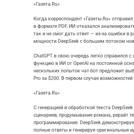
«Газета.Ru»
Когда корреспондент «Газеты.Ru» отправил
в формате PDF, ИИ отказался анализировать
так и не смог дать ответ — из-за ошибки в
мощности DeepSeek с большим потоком нов
ChatGPT в свою очередь легко справился с 
функцию в ИИ от OpenAI на постоянной осн
нескольких попыток чат-бот предложит выбр
Pro за $200. В первом случае возможностей 
«Газета.Ru»
С генерацией и обработкой текста DeepSeek
сценариев, продумывание романа, рерайт те
программирование. DeepSeek демонстрирует
полные ответы и генерируя оригинальные и